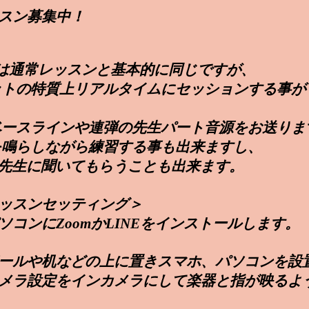
スン募集中！
容は通常レッスンと
基本的に同じですが、
ットの特質上
リアルタイムに
セッションする事が
ベースラインや連弾の先生パート音源をお送りま
鳴らしながら練習する事も出来ますし、
先生に聞いてもらうことも出来ます。
レッスンセッティング＞
コンにZoomかLINEを
インストールします。
ボールや机などの上に置き
スマホ、パソコンを設
メラ
設定をインカメラにして楽器と指が映るよ