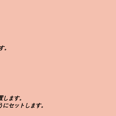
す。
置します。
うに
​セットしま
す。