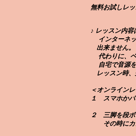
無料お試しレッ
♪ レッスン内
インターネ
出来ません。
代わりに、
自宅で音源を
レッスン時、
​＜オンライン
１ スマホかパソ
２​ 三脚を段
その時にカ