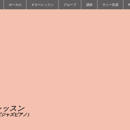
ボーカル
ギターレッスン
グループ
講師
サミー音源
レッスン
ズジャズピアノ）